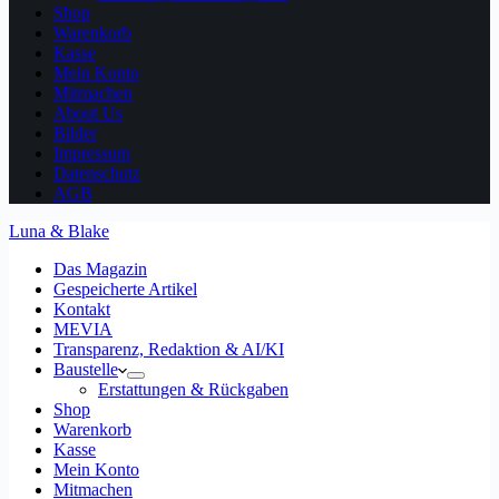
Shop
Warenkorb
Kasse
Mein Konto
Mitmachen
About Us
Bilder
Impressum
Datenschutz
AGB
Luna & Blake
Das Magazin
Gespeicherte Artikel
Kontakt
MEVIA
Transparenz, Redaktion & AI/KI
Baustelle
Erstattungen & Rückgaben
Shop
Warenkorb
Kasse
Mein Konto
Mitmachen