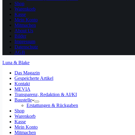
Shop
Warenkorb
Kasse
Mein Konto
Mitmachen
About Us
Bilder
Impressum
Datenschutz
AGB
Luna & Blake
Das Magazin
Gespeicherte Artikel
Kontakt
MEVIA
Transparenz, Redaktion & AI/KI
Baustelle
Erstattungen & Rückgaben
Shop
Warenkorb
Kasse
Mein Konto
Mitmachen