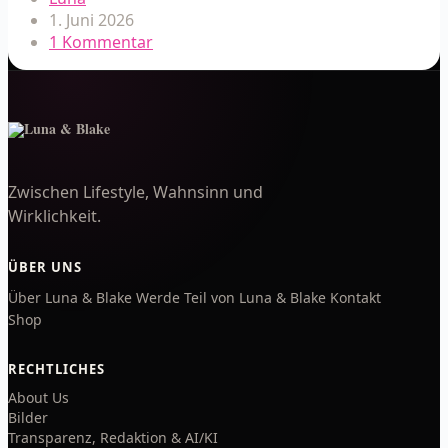
1. Juni 2026
1 Kommentar
Zwischen Lifestyle, Wahnsinn und
Wirklichkeit.
ÜBER UNS
Über Luna & Blake
Werde Teil von Luna & Blake
Kontakt
Shop
RECHTLICHES
About Us
Bilder
Transparenz, Redaktion & AI/KI