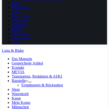
Shop
Warenkorb
Kasse
Mein Konto
Mitmachen
About Us
Bilder
Impressum
Datenschutz
AGB
Luna & Blake
Das Magazin
Gespeicherte Artikel
Kontakt
MEVIA
Transparenz, Redaktion & AI/KI
Baustelle
Erstattungen & Rückgaben
Shop
Warenkorb
Kasse
Mein Konto
Mitmachen