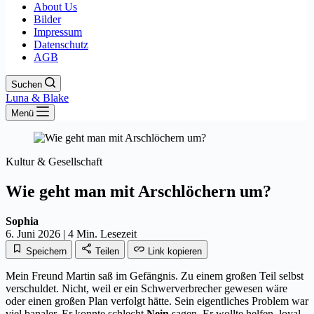
About Us
Bilder
Impressum
Datenschutz
AGB
Suchen
Luna & Blake
Menü
Kultur & Gesellschaft
Wie geht man mit Arschlöchern um?
Sophia
6. Juni 2026
|
4 Min. Lesezeit
Speichern
Teilen
Link kopieren
Mein Freund Martin saß im Gefängnis. Zu einem großen Teil selbst
verschuldet. Nicht, weil er ein Schwerverbrecher gewesen wäre
oder einen großen Plan verfolgt hätte. Sein eigentliches Problem war
viel banaler. Er konnte schlecht
Nein
sagen. Er wollte helfen, loyal