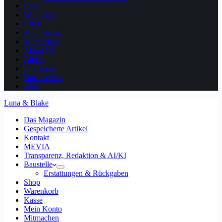
Shop
Warenkorb
Kasse
Mein Konto
Mitmachen
About Us
Bilder
Impressum
Datenschutz
AGB
Luna & Blake
Das Magazin
Gespeicherte Artikel
Kontakt
MEVIA
Transparenz, Redaktion & AI/KI
Baustelle
Erstattungen & Rückgaben
Shop
Warenkorb
Kasse
Mein Konto
Mitmachen