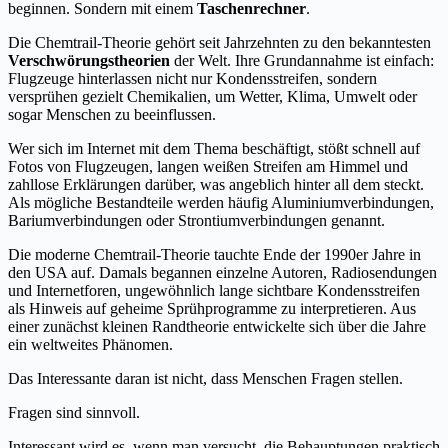
beginnen. Sondern mit einem
Taschenrechner
.
Die Chemtrail-Theorie gehört seit Jahrzehnten zu den bekanntesten
Verschwörungstheorien
der Welt. Ihre Grundannahme ist einfach:
Flugzeuge hinterlassen nicht nur Kondensstreifen, sondern
versprühen gezielt Chemikalien, um Wetter, Klima, Umwelt oder
sogar Menschen zu beeinflussen.
Wer sich im Internet mit dem Thema beschäftigt, stößt schnell auf
Fotos von Flugzeugen, langen weißen Streifen am Himmel und
zahllose Erklärungen darüber, was angeblich hinter all dem steckt.
Als mögliche Bestandteile werden häufig Aluminiumverbindungen,
Bariumverbindungen oder Strontiumverbindungen genannt.
Die moderne Chemtrail-Theorie tauchte Ende der 1990er Jahre in
den USA auf. Damals begannen einzelne Autoren, Radiosendungen
und Internetforen, ungewöhnlich lange sichtbare Kondensstreifen
als Hinweis auf geheime Sprühprogramme zu interpretieren. Aus
einer zunächst kleinen Randtheorie entwickelte sich über die Jahre
ein weltweites Phänomen.
Das Interessante daran ist nicht, dass Menschen Fragen stellen.
Fragen sind sinnvoll.
Interessant wird es, wenn man versucht, die Behauptungen praktisch