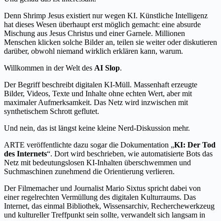
Denn Shrimp Jesus existiert nur wegen KI. Künstliche Intelligenz
hat dieses Wesen überhaupt erst möglich gemacht: eine absurde
Mischung aus Jesus Christus und einer Garnele. Millionen
Menschen klicken solche Bilder an, teilen sie weiter oder diskutieren
darüber, obwohl niemand wirklich erklären kann, warum.
Willkommen in der Welt des
AI Slop
.
Der Begriff beschreibt digitalen KI-Müll. Massenhaft erzeugte
Bilder, Videos, Texte und Inhalte ohne echten Wert, aber mit
maximaler Aufmerksamkeit. Das Netz wird inzwischen mit
synthetischem Schrott geflutet.
Und nein, das ist längst keine kleine Nerd-Diskussion mehr.
ARTE veröffentlichte dazu sogar die Dokumentation „
KI: Der Tod
des Internets
“. Dort wird beschrieben, wie automatisierte Bots das
Netz mit bedeutungslosen KI-Inhalten überschwemmen und
Suchmaschinen zunehmend die Orientierung verlieren.
Der Filmemacher und Journalist Mario Sixtus spricht dabei von
einer regelrechten Vermüllung des digitalen Kulturraums. Das
Internet, das einmal Bibliothek, Wissensarchiv, Recherchewerkzeug
und kultureller Treffpunkt sein sollte, verwandelt sich langsam in