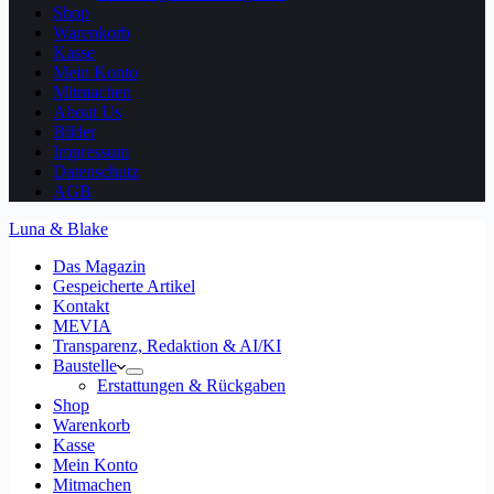
Shop
Warenkorb
Kasse
Mein Konto
Mitmachen
About Us
Bilder
Impressum
Datenschutz
AGB
Luna & Blake
Das Magazin
Gespeicherte Artikel
Kontakt
MEVIA
Transparenz, Redaktion & AI/KI
Baustelle
Erstattungen & Rückgaben
Shop
Warenkorb
Kasse
Mein Konto
Mitmachen