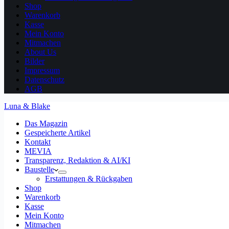
Shop
Warenkorb
Kasse
Mein Konto
Mitmachen
About Us
Bilder
Impressum
Datenschutz
AGB
Luna & Blake
Das Magazin
Gespeicherte Artikel
Kontakt
MEVIA
Transparenz, Redaktion & AI/KI
Baustelle
Erstattungen & Rückgaben
Shop
Warenkorb
Kasse
Mein Konto
Mitmachen