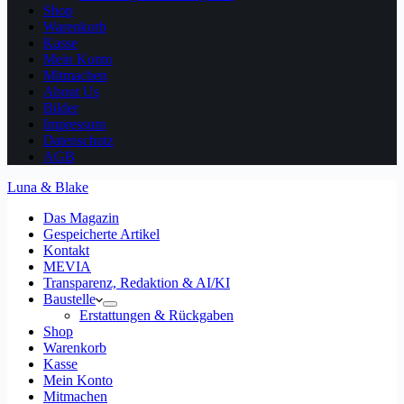
Shop
Warenkorb
Kasse
Mein Konto
Mitmachen
About Us
Bilder
Impressum
Datenschutz
AGB
Luna & Blake
Das Magazin
Gespeicherte Artikel
Kontakt
MEVIA
Transparenz, Redaktion & AI/KI
Baustelle
Erstattungen & Rückgaben
Shop
Warenkorb
Kasse
Mein Konto
Mitmachen