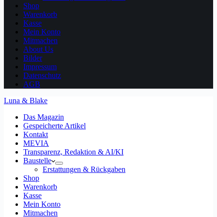
Shop
Warenkorb
Kasse
Mein Konto
Mitmachen
About Us
Bilder
Impressum
Datenschutz
AGB
Luna & Blake
Das Magazin
Gespeicherte Artikel
Kontakt
MEVIA
Transparenz, Redaktion & AI/KI
Baustelle
Erstattungen & Rückgaben
Shop
Warenkorb
Kasse
Mein Konto
Mitmachen