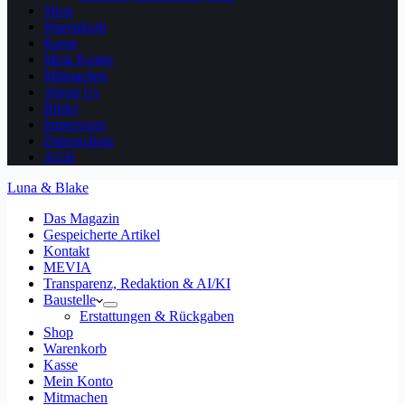
Shop
Warenkorb
Kasse
Mein Konto
Mitmachen
About Us
Bilder
Impressum
Datenschutz
AGB
Luna & Blake
Das Magazin
Gespeicherte Artikel
Kontakt
MEVIA
Transparenz, Redaktion & AI/KI
Baustelle
Erstattungen & Rückgaben
Shop
Warenkorb
Kasse
Mein Konto
Mitmachen