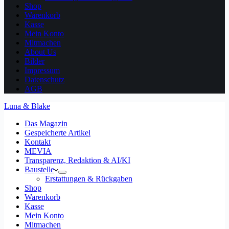
Shop
Warenkorb
Kasse
Mein Konto
Mitmachen
About Us
Bilder
Impressum
Datenschutz
AGB
Luna & Blake
Das Magazin
Gespeicherte Artikel
Kontakt
MEVIA
Transparenz, Redaktion & AI/KI
Baustelle
Erstattungen & Rückgaben
Shop
Warenkorb
Kasse
Mein Konto
Mitmachen