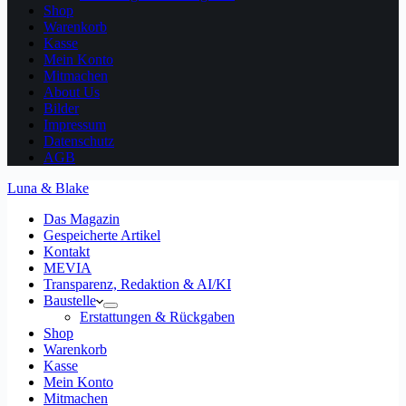
Shop
Warenkorb
Kasse
Mein Konto
Mitmachen
About Us
Bilder
Impressum
Datenschutz
AGB
Luna & Blake
Das Magazin
Gespeicherte Artikel
Kontakt
MEVIA
Transparenz, Redaktion & AI/KI
Baustelle
Erstattungen & Rückgaben
Shop
Warenkorb
Kasse
Mein Konto
Mitmachen