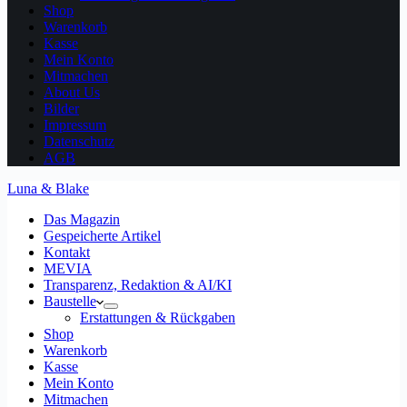
Shop
Warenkorb
Kasse
Mein Konto
Mitmachen
About Us
Bilder
Impressum
Datenschutz
AGB
Luna & Blake
Das Magazin
Gespeicherte Artikel
Kontakt
MEVIA
Transparenz, Redaktion & AI/KI
Baustelle
Erstattungen & Rückgaben
Shop
Warenkorb
Kasse
Mein Konto
Mitmachen