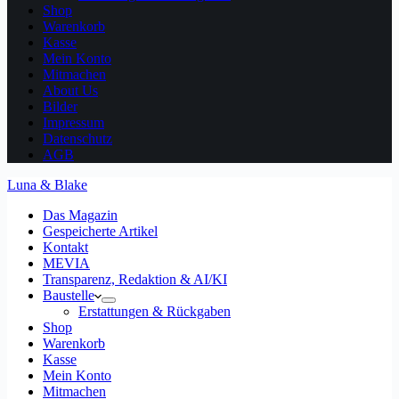
Shop
Warenkorb
Kasse
Mein Konto
Mitmachen
About Us
Bilder
Impressum
Datenschutz
AGB
Luna & Blake
Das Magazin
Gespeicherte Artikel
Kontakt
MEVIA
Transparenz, Redaktion & AI/KI
Baustelle
Erstattungen & Rückgaben
Shop
Warenkorb
Kasse
Mein Konto
Mitmachen