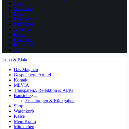
Shop
Warenkorb
Kasse
Mein Konto
Mitmachen
About Us
Bilder
Impressum
Datenschutz
AGB
Luna & Blake
Das Magazin
Gespeicherte Artikel
Kontakt
MEVIA
Transparenz, Redaktion & AI/KI
Baustelle
Erstattungen & Rückgaben
Shop
Warenkorb
Kasse
Mein Konto
Mitmachen