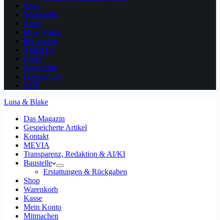
Shop
Warenkorb
Kasse
Mein Konto
Mitmachen
About Us
Bilder
Impressum
Datenschutz
AGB
Luna & Blake
Das Magazin
Gespeicherte Artikel
Kontakt
MEVIA
Transparenz, Redaktion & AI/KI
Baustelle
Erstattungen & Rückgaben
Shop
Warenkorb
Kasse
Mein Konto
Mitmachen