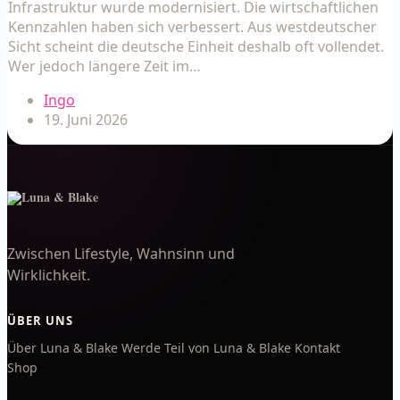
Infrastruktur wurde modernisiert. Die wirtschaftlichen
Kennzahlen haben sich verbessert. Aus westdeutscher
Sicht scheint die deutsche Einheit deshalb oft vollendet.
Wer jedoch längere Zeit im…
Ingo
19. Juni 2026
Zwischen Lifestyle, Wahnsinn und
Wirklichkeit.
ÜBER UNS
Über Luna & Blake
Werde Teil von Luna & Blake
Kontakt
Shop