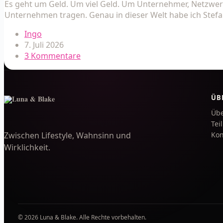
Es geht um Geld. Um viel Geld. Um Unternehmer, Netzwe
Unternehmen tragen. Genau in dieser Welt habe ich Stefa
Ingo
7. Juli 2026
3 Kommentare
ÜB
Übe
Tei
Zwischen Lifestyle, Wahnsinn und
Kon
Wirklichkeit.
© 2026 Luna & Blake. Alle Rechte vorbehalten.