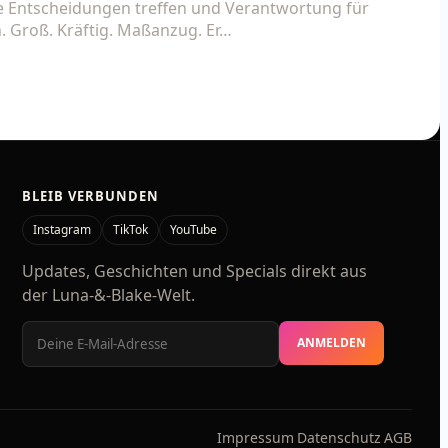
 Entscheidungen treffen und Verantwortung für
. Groß. Kräftig. Maßanzug. Er…
BLEIB VERBUNDEN
Instagram
TikTok
YouTube
Updates, Geschichten und Specials direkt aus
der Luna-&-Blake-Welt.
E-
ANMELDEN
Mail-
Adresse
Impressum
Datenschutz
AGB