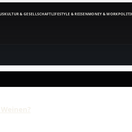
US
KULTUR & GESELLSCHAFT
LIFESTYLE & REISEN
MONEY & WORK
POLITI
 Weinen?