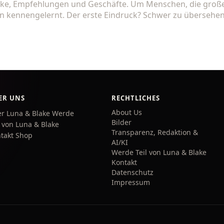
rke, Empfehlungen und Geschäfte. Um Menschen, die große
n kennengelernt. Der erste Eindruck? Schwer zu übersehen
ER UNS
RECHTLICHES
About Us
r Luna & Blake
Werde
Bilder
l von Luna & Blake
Transparenz, Redaktion &
takt
Shop
AI/KI
Werde Teil von Luna & Blake
Kontakt
Datenschutz
Impressum